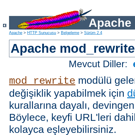
Apache 
Apache
>
HTTP Sunucusu
>
Belgeleme
>
Sürüm 2.4
Apache mod_rewrite
Mevcut Diller:
modülü gelen
mod_rewrite
değişiklik yapabilmek için
d
kurallarına dayalı, devingen 
Böylece, keyfi URL'leri dahi
kolayca eşleyebilirsiniz.