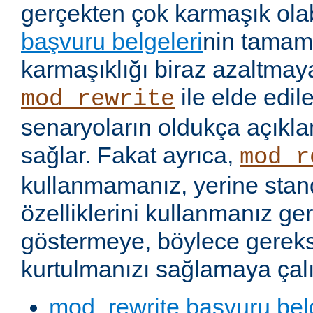
gerçekten çok karmaşık olabi
başvuru belgeleri
nin tamaml
karmaşıklığı biraz azaltmaya
ile elde edil
mod_rewrite
senaryoların oldukça açıkla
sağlar. Fakat ayrıca,
mod_r
kullanmamanız, yerine stan
özelliklerini kullanmanız g
göstermeye, böylece gereks
kurtulmanızı sağlamaya çalı
mod_rewrite başvuru bel